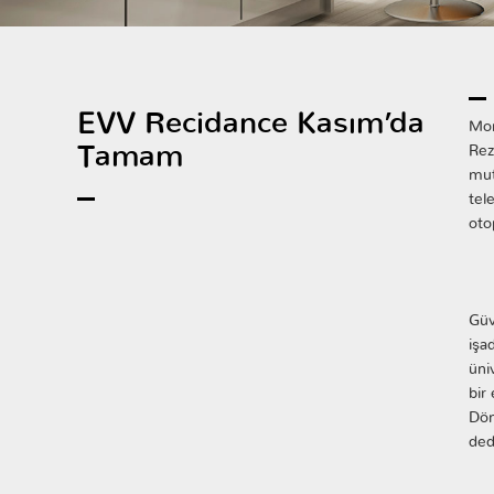
EVV Recidance Kasım’da
Mon
Tamam
Rez
mut
tel
oto
Güv
işa
üni
bir
Dön
ded