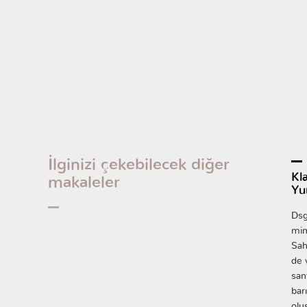
İlginizi çekebilecek diğer
Kl
makaleler
Yu
Dsg
mim
Sah
de 
san
bar
olu