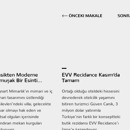
ÖNCEKI MAKALE
SONR
asikten Moderne
EVV Recidance Kasım’da
muşak Bir Esinti…
Tamam
nart Mimarlık’ın mimari ve iç
Ortağı olduğu oteldeki hissesini
ari tasarımını üstlendiği
devrederek otelcilik yaşamını
ilevleri’ndeki villa; gelecekte
bitiren turizmci Güven Canik, 3
var olmayı hak eden ve
milyon dolar yatırımla
tsal olguları içerisinde
Türkiye’nin farklı bir konseptteki
ındıran mekan kurguları
butik rezidansı EVV Recidance’ı
şturuyor.
İzmir’e kazandırıyor.