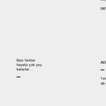
DE
Bazı farklar
AD
hayata çok şey
katarlar...
Yal
4B 