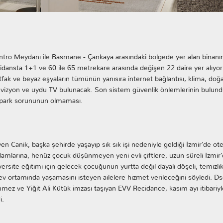
trö Meydanı ile Basmane - Çankaya arasındaki bölgede yer alan binanın
idansta 1+1 ve 60 ile 65 metrekare arasında değişen 22 daire yer alıyor
fak ve beyaz eşyaların tümünün yanısıra internet bağlantısı, klima, doğal
evizyon ve uydu TV bulunacak. Son sistem güvenlik önlemlerinin bulundu
park sorununun olmaması.
en Canik, başka şehirde yaşayıp sık sık işi nedeniyle geldiği İzmir’de otel
damlarına, henüz çocuk düşünmeyen yeni evli çiftlere, uzun süreli İzmir’
versite eğitimi için gelecek çocuğunun yurtta değil dayalı döşeli, temizlik, 
 ev ortamında yaşamasını isteyen ailelere hizmet verileceğini söyledi. 
mez ve Yiğit Ali Kütük imzası taşıyan EVV Recidance, kasım ayı itibari
i.