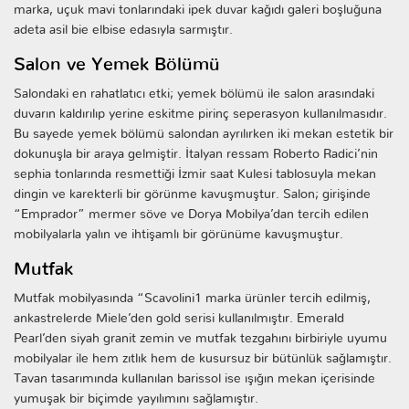
marka, uçuk mavi tonlarındaki ipek duvar kağıdı galeri boşluğuna
adeta asil bie elbise edasıyla sarmıştır.
Salon ve Yemek Bölümü
Salondaki en rahatlatıcı etki; yemek bölümü ile salon arasındaki
duvarın kaldırılıp yerine eskitme pirinç seperasyon kullanılmasıdır.
Bu sayede yemek bölümü salondan ayrılırken iki mekan estetik bir
dokunuşla bir araya gelmiştir. İtalyan ressam Roberto Radici’nin
sephia tonlarında resmettiği İzmir saat Kulesi tablosuyla mekan
dingin ve karekterli bir görünme kavuşmuştur. Salon; girişinde
“Emprador” mermer söve ve Dorya Mobilya’dan tercih edilen
mobilyalarla yalın ve ihtişamlı bir görünüme kavuşmuştur.
Mutfak
Mutfak mobilyasında “Scavolini1 marka ürünler tercih edilmiş,
ankastrelerde Miele’den gold serisi kullanılmıştır. Emerald
Pearl’den siyah granit zemin ve mutfak tezgahını birbiriyle uyumu
mobilyalar ile hem zıtlık hem de kusursuz bir bütünlük sağlamıştır.
Tavan tasarımında kullanılan barissol ise ışığın mekan içerisinde
yumuşak bir biçimde yayılımını sağlamıştır.