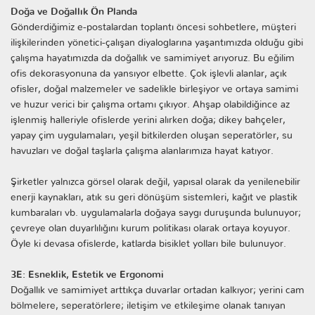
Doğa ve Doğallık Ön Planda
Gönderdiğimiz e-postalardan toplantı öncesi sohbetlere, müşteri
ilişkilerinden yönetici-çalışan diyaloglarına yaşantımızda olduğu gibi
çalışma hayatımızda da doğallık ve samimiyet arıyoruz. Bu eğilim
ofis dekorasyonuna da yansıyor elbette. Çok işlevli alanlar, açık
ofisler, doğal malzemeler ve sadelikle birleşiyor ve ortaya samimi
ve huzur verici bir çalışma ortamı çıkıyor. Ahşap olabildiğince az
işlenmiş halleriyle ofislerde yerini alırken doğa; dikey bahçeler,
yapay çim uygulamaları, yeşil bitkilerden oluşan seperatörler, su
havuzları ve doğal taşlarla çalışma alanlarımıza hayat katıyor.
Şirketler yalnızca görsel olarak değil, yapısal olarak da yenilenebilir
enerji kaynakları, atık su geri dönüşüm sistemleri, kağıt ve plastik
kumbaraları vb. uygulamalarla doğaya saygı duruşunda bulunuyor;
çevreye olan duyarlılığını kurum politikası olarak ortaya koyuyor.
Öyle ki devasa ofislerde, katlarda bisiklet yolları bile bulunuyor.
3E: Esneklik, Estetik ve Ergonomi
Doğallık ve samimiyet arttıkça duvarlar ortadan kalkıyor; yerini cam
bölmelere, seperatörlere; iletişim ve etkileşime olanak tanıyan