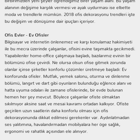
birbirimizden yeni şeyler öğrendiğimiz birer yaşam alanı. Bu yaşam
alanının değişime karşılık vermesi ve ayak uydurması ise elbette
moda ve trendlerle mümkün. 2018 ofis dekorasyonu trendleri işte
bu değişim ve dönüşüme dair ipuçları içeriyor.
Ofis Evler - Ev Ofisler
Bilgisayar ve internetin önlenemez ve karşı konulamaz hakimiyeti
ile bu mecra üzerinde çalışanlar, ofisini evine taşımakta gecikmedi.
Yapabilenler home-office çalışmaya başladı, bazılarımız evinin bir
bölümünü ofise çevirdi. Ne olursa olsun ofise gitmek zorunda
olanlar içinse şirketler konforlu çözümler üretmeye başladı: Ev
konforunda ofisler. Mutfak, yemek salonu, oturma ve dinlenme
bölümü, langırt ve dart gibi oyunların bulunduğu eğlence alanı ve
hatta uyuma odaları ile zamane ofislerinde, bir evde bulunan
hemen her şey mevcut. Böylece çalışanlar ofiste olmaktan
sıkılmıyor aksine saat ve mesai kavramı ortadan kalkıyor. Ofiste
geçirilen uzun saatlerin daha konforlu olması için ofis
dekorasyonunda dikkat edilmesi gerekenler var. Aydınlatmadan
ses yalıtımına, havalandırmadan mobilyalara her öge sağlık,
ergonomi ve rahatlık açısından ele alınıyor.