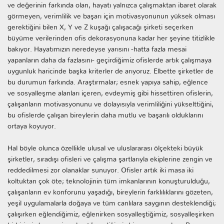
ve değerinin farkında olan, hayatı yalnızca çalışmaktan ibaret olarak
görmeyen, verimlilik ve başarı için motivasyonunun yüksek olması
gerektiğini bilen X, Y ve Z kuşağı çalışacağı şirketi seçerken
büyüme verilerinden ofis dekorasyonuna kadar her şeyine titizlikle
bakıyor. Hayatımızın neredeyse yarısını -hatta fazla mesai
yapanların daha da fazlasını- geçirdiğimiz ofislerde artık çalışmaya
uygunluk haricinde başka kriterler de arıyoruz. Elbette şirketler de
bu durumun farkında. Araştırmalar; esnek yapıya sahip, eğlence
ve sosyalleşme alanları içeren, evdeymiş gibi hissettiren ofislerin,
çalışanların motivasyonunu ve dolayısıyla verimliliğini yükselttiğini,
bu ofislerde çalışan bireylerin daha mutlu ve başarılı olduklarını
ortaya koyuyor.
Hal böyle olunca özellikle ulusal ve uluslararası ölçekteki büyük
şirketler, sıradışı ofisleri ve çalışma şartlarıyla ekiplerine zengin ve
reddedilmesi zor olanaklar sunuyor. Ofisler artık iki masa iki
koltuktan çok öte; teknolojinin tüm imkanlarının konuşturulduğu,
çalışanların ev konforunu yaşadığı, bireylerin farklılıklarını gözeten,
yeşil uygulamalarla doğaya ve tüm canlılara saygının desteklendiği;
çalışırken eğlendiğimiz, eğlenirken sosyalleştiğimiz, sosyalleşirken