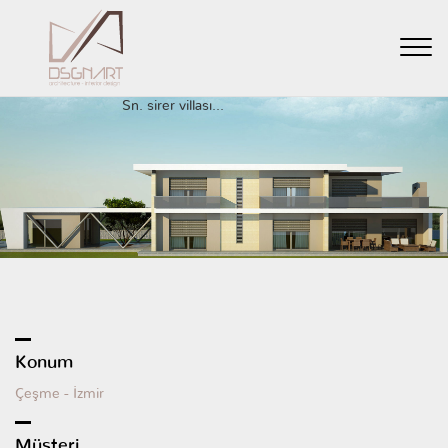
GERİ
Anasayfa
Projeler
Sn. sirer villası...
Konum
Çeşme - İzmir
Müşteri